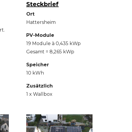
Steckbrief
Ort
Hattersheim
t.
PV-Module
19 Module à 0,435 kWp
Gesamt = 8,265 kWp
Speicher
10 kWh
Zusätzlich
1 x Wallbox