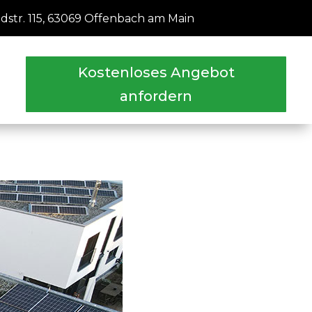
str. 115, 63069 Offenbach am Main
Kostenloses Angebot
anfordern