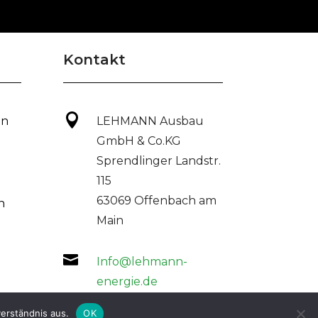
Kontakt

on
LEHMANN Ausbau
GmbH & Co.KG
Sprendlinger Landstr.
115
63069 Offenbach am
n
Main

Info@lehmann-
energie.de
erständnis aus.
OK