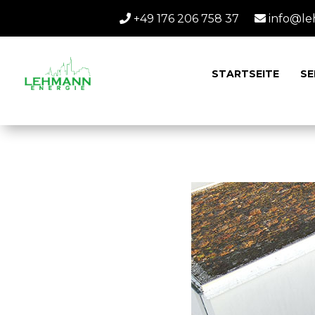
+49 176 206 758 37
info@le
STARTSEITE
SE