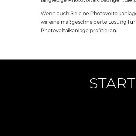
langlebige Photovoltaiklösungen, die z
Wenn auch Sie eine Photovoltaikanlag
wir eine maßgeschneiderte Lösung für I
Photovoltaikanlage profitieren.
START