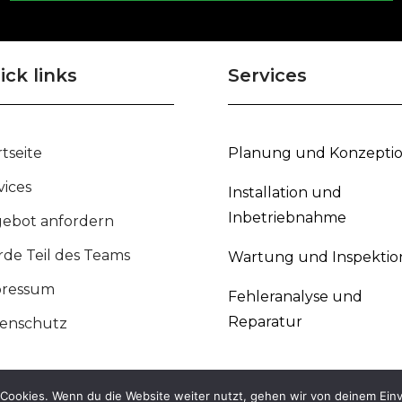
ick links
Services
rtseite
Planung und Konzepti
vices
Installation und
Inbetriebnahme
ebot anfordern
de Teil des Teams
Wartung und Inspektio
pressum
Fehleranalyse und
Reparatur
enschutz
Cookies. Wenn du die Website weiter nutzt, gehen wir von deinem Einv