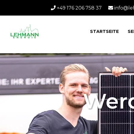
+49 176 206 758 37
info@le
STARTSEITE
SE
Werd