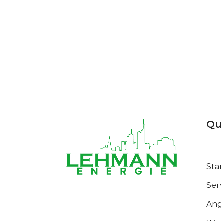
Qu
Sta
Ser
Ang